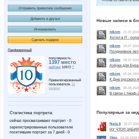
Чтобы оставлять ко
Отправить приватное сообщение
Добавить в друзья
Новые записи в бл
Игнорировать
nikom
21.07.202
Хотел в IT - поп
Сделать подарок
nikom
18.07.202
Парфюмерный
Полдневное лет
популярность:
nikom
08.07.202
1397 место
Азбука для Бура
рейтинг
10972
?
nikom
05.06.202
К Дню русского 
Привилегированный
пользователь
10
nikom
05.06.202
уровня
В связи с пмэф-
Популярные за не
Статистика портрета:
сейчас просматривают портрет - 0
Nata.li
30.07.202
зарегистрированные пользователи
НУ ЧТО!!! ЗАБИ
посетившие портрет за 7 дней - 0
Olgs
04.08.2026 