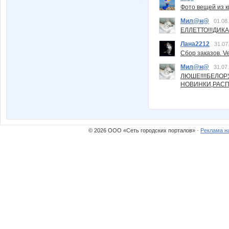
Фото вещей из ки
Мил@н@
01.08
ЕЛЛЕТТО!!!ДИК
Лана2212
31.07
Сбор заказов. Ve
Мил@н@
31.07
ЛЮШЕ!!!!БЕЛО
НОВИНКИ,РАСП
© 2026 ООО «Сеть городских порталов» ·
Реклама н