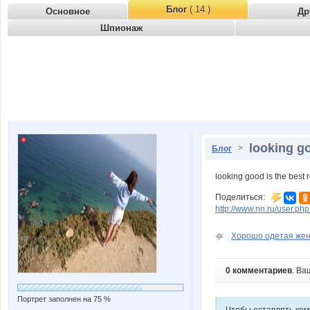
Блог
( 14 )
Основное
Др
Шпионаж
looking go
>
Блог
looking good is the best
Поделиться:
http://www.nn.ru/user.
Хорошо одетая жена
0 комментариев
. Ва
Портрет заполнен на 75 %